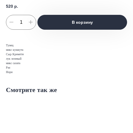
520
р.
В корзину
Тунец
микс кунжута
Сыр Креметте
лук зеленый
микс салата
Рис
Нори
Смотрите так же