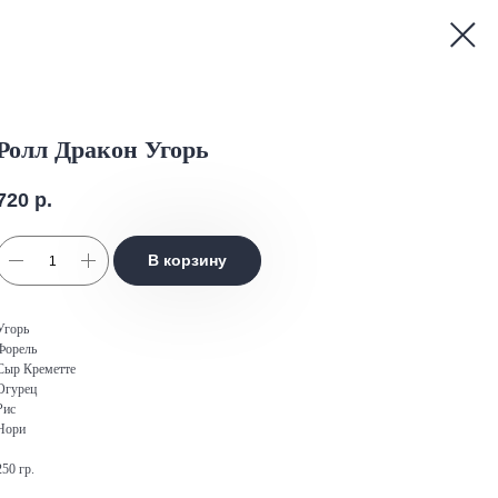
Ролл Дракон Угорь
720
р.
В корзину
Угорь
Форель
Сыр Креметте
Огурец
Рис
Нори
250 гр.