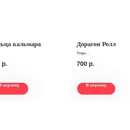
ьца кальмара
Дорагон Ролл
Угорь
Сыр Креметте
р.
700
р.
Икра Тобико
Огурец
Лук фри
Рис
Нори
В корзину
В корзину
Соус унаги
Кунжут