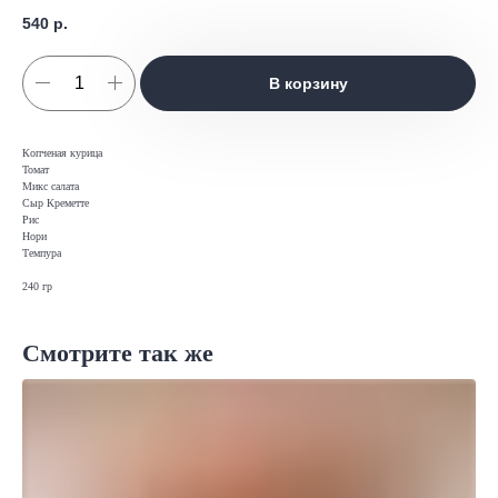
540
р.
В корзину
Копченая курица
Томат
Микс салата
Сыр Креметте
Рис
Нори
Темпура
240 гр
Смотрите так же